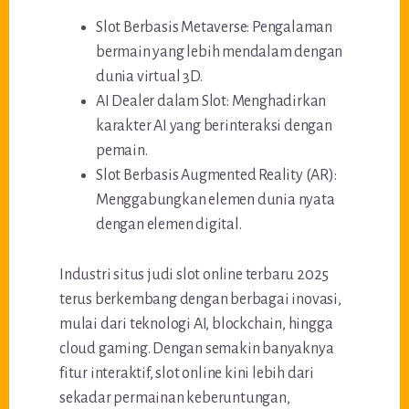
Slot Berbasis Metaverse: Pengalaman
bermain yang lebih mendalam dengan
dunia virtual 3D.
AI Dealer dalam Slot: Menghadirkan
karakter AI yang berinteraksi dengan
pemain.
Slot Berbasis Augmented Reality (AR):
Menggabungkan elemen dunia nyata
dengan elemen digital.
Industri situs judi slot online terbaru 2025
terus berkembang dengan berbagai inovasi,
mulai dari teknologi AI, blockchain, hingga
cloud gaming. Dengan semakin banyaknya
fitur interaktif, slot online kini lebih dari
sekadar permainan keberuntungan,