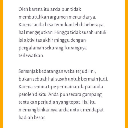
Oleh karena itu anda pun tidak
membutuhkan argumen menundanya.
Karena anda bisa temukan lebih beberapa
hal mengejutkan.
Hingga tidak susah untuk
isi aktivitas akhir minggu dengan
pengalaman sekurang-kurangnya
terlewatkan.
Semenjak kedatangan website judi ini,
bukan sebuah hal susah untuk bermain judi.
Karena semua tipe permainan dapat anda
peroleh disitu.
Anda pun secara gampang
tentukan perjudian yang tepat. Hal itu
memungkinkannya anda untuk mendapat
hadiah besar.