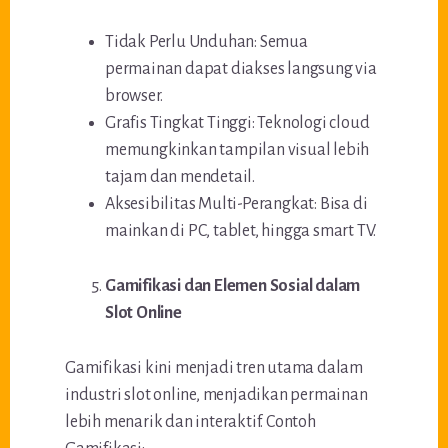
Tidak Perlu Unduhan: Semua
permainan dapat diakses langsung via
browser.
Grafis Tingkat Tinggi: Teknologi cloud
memungkinkan tampilan visual lebih
tajam dan mendetail.
Aksesibilitas Multi-Perangkat: Bisa di
mainkan di PC, tablet, hingga smart TV.
Gamifikasi dan Elemen Sosial dalam
Slot Online
Gamifikasi kini menjadi tren utama dalam
industri slot online, menjadikan permainan
lebih menarik dan interaktif. Contoh