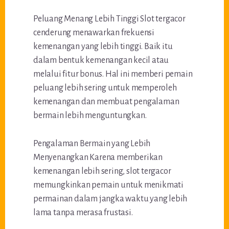
Peluang Menang Lebih Tinggi Slot tergacor
cenderung menawarkan frekuensi
kemenangan yang lebih tinggi. Baik itu
dalam bentuk kemenangan kecil atau
melalui fitur bonus. Hal ini memberi pemain
peluang lebih sering untuk memperoleh
kemenangan dan membuat pengalaman
bermain lebih menguntungkan.
Pengalaman Bermain yang Lebih
Menyenangkan Karena memberikan
kemenangan lebih sering, slot tergacor
memungkinkan pemain untuk menikmati
permainan dalam jangka waktu yang lebih
lama tanpa merasa frustasi.