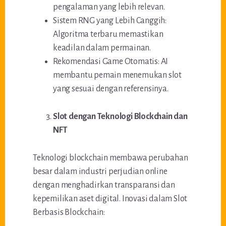
pengalaman yang lebih relevan.
Sistem RNG yang Lebih Canggih:
Algoritma terbaru memastikan
keadilan dalam permainan.
Rekomendasi Game Otomatis: AI
membantu pemain menemukan slot
yang sesuai dengan referensinya.
Slot dengan Teknologi Blockchain dan
NFT
Teknologi blockchain membawa perubahan
besar dalam industri perjudian online
dengan menghadirkan transparansi dan
kepemilikan aset digital. Inovasi dalam Slot
Berbasis Blockchain: