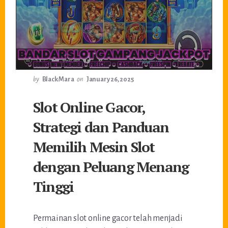
by
Black Mara
on
January 26, 2025
Slot Online Gacor,
Strategi dan Panduan
Memilih Mesin Slot
dengan Peluang Menang
Tinggi
Permainan slot online gacor telah menjadi