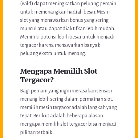
(wild) dapat meningkatkan peluang pemain
untuk memenangkan hadiah besar. Mesin
slot yang menawarkan bonus yang sering
muncul atau dapat diaktifkan lebih mudah.
Memiliki potensi lebih besar untuk menjadi
tergacor karena menawarkan banyak
peluang ekstra untuk menang.
Mengapa Memilih Slot
Tergacor?
Bagi pemain yang ingin merasakan sensasi
menang lebih sering dalam permainan slot,
memilih mesin tergacor adalah langkah yang
tepat. Berikut adalah beberapa alasan
mengapa memilih slot tergacor bisa menjadi
pilihan terbaik: