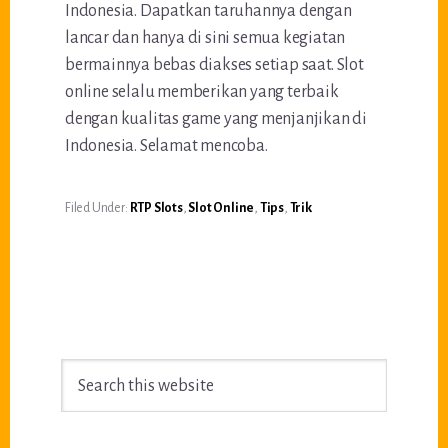
Indonesia. Dapatkan taruhannya dengan
lancar dan hanya di sini semua kegiatan
bermainnya bebas diakses setiap saat.
Slot
online selalu memberikan yang terbaik
dengan kualitas game yang menjanjikan di
Indonesia. Selamat mencoba.
Filed Under:
RTP Slots
,
Slot Online
,
Tips
,
Trik
Primary
Search
Sidebar
this
website