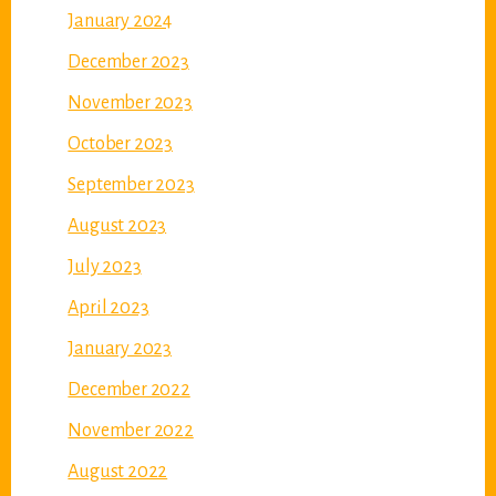
January 2024
December 2023
November 2023
October 2023
September 2023
August 2023
July 2023
April 2023
January 2023
December 2022
November 2022
August 2022