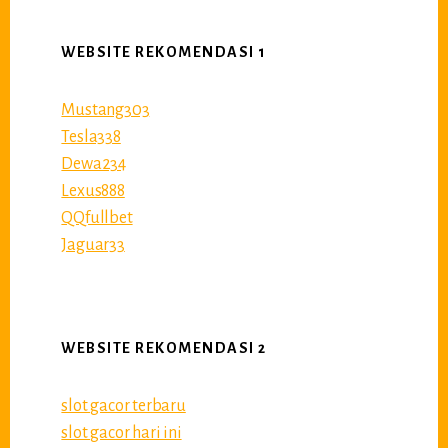
WEBSITE REKOMENDASI 1
Mustang303
Tesla338
Dewa234
Lexus888
QQfullbet
Jaguar33
WEBSITE REKOMENDASI 2
slot gacor terbaru
slot gacor hari ini