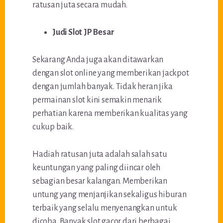
ratusan juta secara mudah.
Judi Slot JP Besar
Sekarang Anda juga akan ditawarkan
dengan slot online yang memberikan jackpot
dengan jumlah banyak. Tidak heran jika
permainan slot kini semakin menarik
perhatian karena memberikan kualitas yang
cukup baik.
Hadiah ratusan juta adalah salah satu
keuntungan yang paling diincar oleh
sebagian besar kalangan. Memberikan
untung yang menjanjikan sekaligus hiburan
terbaik yang selalu menyenangkan untuk
dicoba.
Banyak slot gacor dari berbagai