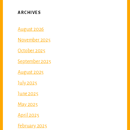
ARCHIVES
August 2026
November 2025
October 2025
September 2025
August 2025
July 2025
June 2025
May 2025
April 2025
February 2025