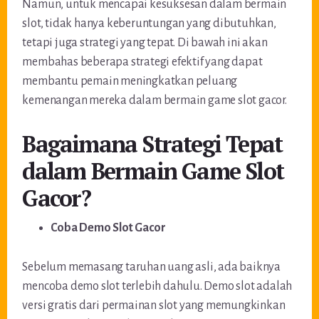
Namun, untuk mencapai kesuksesan dalam bermain
slot, tidak hanya keberuntungan yang dibutuhkan,
tetapi juga strategi yang tepat.
Di bawah ini akan
membahas beberapa strategi efektif yang dapat
membantu pemain meningkatkan peluang
kemenangan mereka dalam bermain game slot gacor.
Bagaimana Strategi Tepat
dalam Bermain Game Slot
Gacor?
Coba Demo Slot Gacor
Sebelum memasang taruhan uang asli, ada baiknya
mencoba demo slot terlebih dahulu. Demo slot adalah
versi gratis dari permainan slot yang memungkinkan