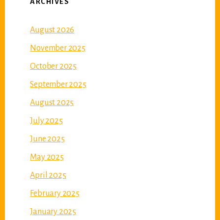
ARCHIVES
August 2026
November 2025
October 2025
September 2025
August 2025
July 2025
June 2025
May 2025
April 2025
February 2025
January 2025