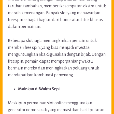
taruhan tambahan, memberi kesempatan ekstra untuk
meraih kemenangan.
Banyak slot yang menawarkan
free spin sebagai bagian dari bonus atau fitur khusus
dalam permainan.
Beberapa slot juga memungkinkan pemain untuk
membeli free spin, yang bisa menjadi investasi
menguntungkan jika digunakan dengan bijak.
Dengan
free spin, pemain dapat memperpanjang waktu
bermain mereka dan meningkatkan peluang untuk
mendapatkan kombinasi pemenang.
Mainkan di Waktu Sepi
Meskipun permainan slot online menggunakan
generator nomor acak yang memastikan hasil putaran