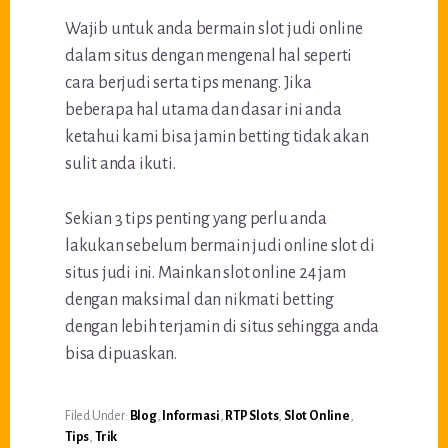
Wajib untuk anda bermain slot judi online
dalam situs dengan mengenal hal seperti
cara berjudi serta tips menang. Jika
beberapa hal utama dan dasar ini anda
ketahui kami bisa jamin betting tidak akan
sulit anda ikuti.
Sekian 3 tips penting yang perlu anda
lakukan sebelum bermain judi online slot di
situs judi ini. Mainkan slot online 24 jam
dengan maksimal dan nikmati betting
dengan lebih terjamin di situs sehingga anda
bisa dipuaskan.
Filed Under:
Blog
,
Informasi
,
RTP Slots
,
Slot Online
,
Tips
,
Trik