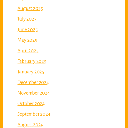
August 2025
July 2025
June 2025
May 2025
April 2025
February 2025
January 2025
December 2024
November 2024
October 2024
September 2024
August 2024