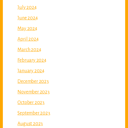
July 2024
June 2024
May 2024
April 2024
March 2024
February 2024
January 2024
December 2023
November 2023
October 2023
September 2023
August 2023