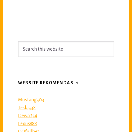
Primary
Search
Sidebar
this
website
WEBSITE REKOMENDASI 1
Mustang303
Tesla338
Dewa234
Lexus888
QQfullbet