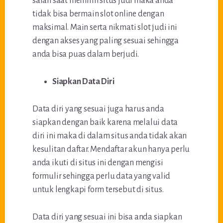
salah saat memilih situs judi maka anda
tidak bisa bermain slot online dengan
maksimal. Main serta nikmati slot judi ini
dengan akses yang paling sesuai sehingga
anda bisa puas dalam berjudi.
Siapkan Data Diri
Data diri yang sesuai juga harus anda
siapkan dengan baik karena melalui data
diri ini maka di dalam situs anda tidak akan
kesulitan daftar. Mendaftar akun hanya perlu
anda ikuti di situs ini dengan mengisi
formulir sehingga perlu data yang valid
untuk lengkapi form tersebut di situs.
Data diri yang sesuai ini bisa anda siapkan