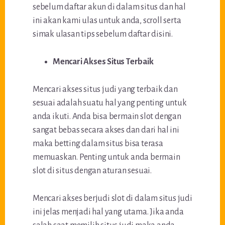
sebelum daftar akun di dalam situs dan hal
ini akan kami ulas untuk anda, scroll serta
simak ulasan tips sebelum daftar disini.
Mencari Akses Situs Terbaik
Mencari akses situs judi yang terbaik dan
sesuai adalah suatu hal yang penting untuk
anda ikuti. Anda bisa bermain slot dengan
sangat bebas secara akses dan dari hal ini
maka betting dalam situs bisa terasa
memuaskan. Penting untuk anda bermain
slot di situs dengan aturan sesuai.
Mencari akses berjudi slot di dalam situs judi
ini jelas menjadi hal yang utama. Jika anda