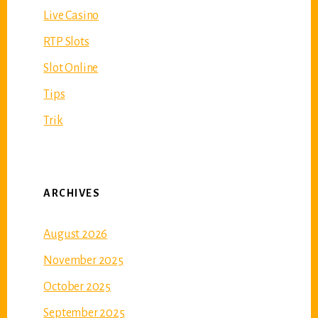
Live Casino
RTP Slots
Slot Online
Tips
Trik
ARCHIVES
August 2026
November 2025
October 2025
September 2025