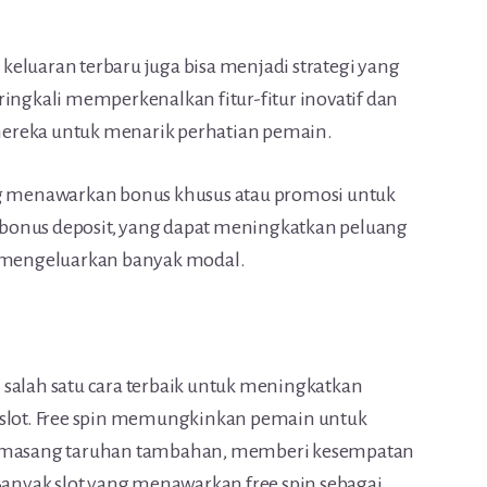
keluaran terbaru juga bisa menjadi strategi yang
ngkali memperkenalkan fitur-fitur inovatif dan
mereka untuk menarik perhatian pemain.
ang menawarkan bonus khusus atau promosi untuk
au bonus deposit, yang dapat meningkatkan peluang
 mengeluarkan banyak modal.
 salah satu cara terbaik untuk meningkatkan
lot. Free spin memungkinkan pemain untuk
masang taruhan tambahan, memberi kesempatan
anyak slot yang menawarkan free spin sebagai