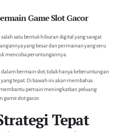
Bermain Game Slot Gacor
salah satu bentuk hiburan digital yang sangat
nangannya yang besar dan permainan yang seru
tuk mencoba peruntungannya.
dalam bermain slot, tidak hanya keberuntungan
i yang tepat.
Di bawah ini akan membahas
pat membantu pemain meningkatkan peluang
game slot gacor.
trategi Tepat