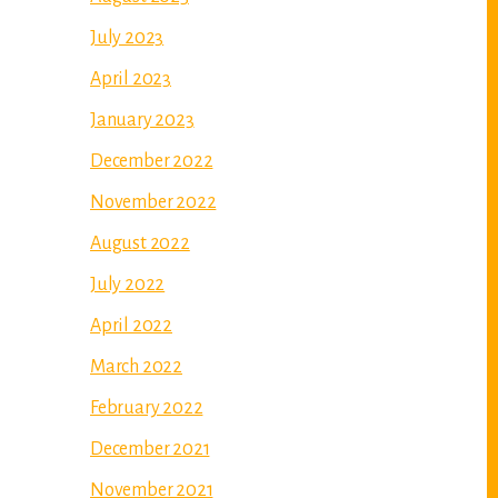
July 2023
April 2023
January 2023
December 2022
November 2022
August 2022
July 2022
April 2022
March 2022
February 2022
December 2021
November 2021