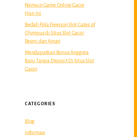
Nemuin Game Online Gacor
Hari Ini
Bedah Pola Freespin Slot Gates of
Olympus di Situs Slot Gacor
Resmi dan Aman
Mendapatkan Bonus Anggota
Baru Tanpa Deposit Di Situs Slot
Gacor
CATEGORIES
Blog
Informasi