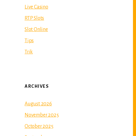
Live Casino
RTP Slots
Slot Online
Tips
Trik
ARCHIVES
August 2026
November 2025
October 2025