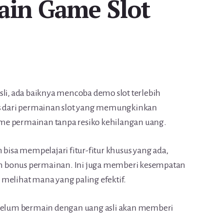
ain Game Slot
i, ada baiknya mencoba demo slot terlebih
tis dari permainan slot yang memungkinkan
 permainan tanpa resiko kehilangan uang.
isa mempelajari fitur-fitur khusus yang ada,
 dan bonus permainan. Ini juga memberi kesempatan
 melihat mana yang paling efektif.
sebelum bermain dengan uang asli akan memberi