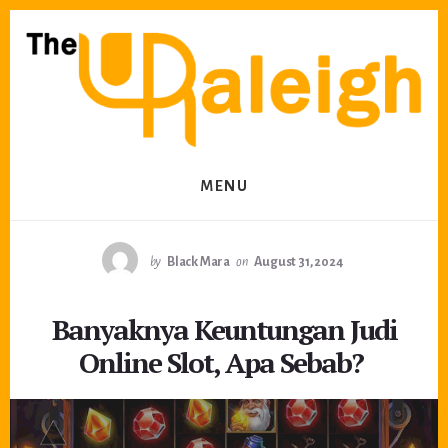
Skip
Skip
to
to
primary
content
sidebar
MENU
by
Black Mara
on
August 31, 2024
Banyaknya Keuntungan Judi
Online Slot, Apa Sebab?