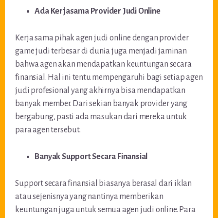
Ada Kerjasama Provider Judi Online
Kerja sama pihak agen judi online dengan provider
game judi terbesar di dunia juga menjadi jaminan
bahwa agen akan mendapatkan keuntungan secara
finansial.
Hal ini tentu mempengaruhi bagi setiap agen
judi profesional yang akhirnya bisa mendapatkan
banyak member. Dari sekian banyak provider yang
bergabung, pasti ada masukan dari mereka untuk
para agen tersebut.
Banyak Support Secara Finansial
Support secara finansial biasanya berasal dari iklan
atau sejenisnya yang nantinya memberikan
keuntungan juga untuk semua agen judi online. Para