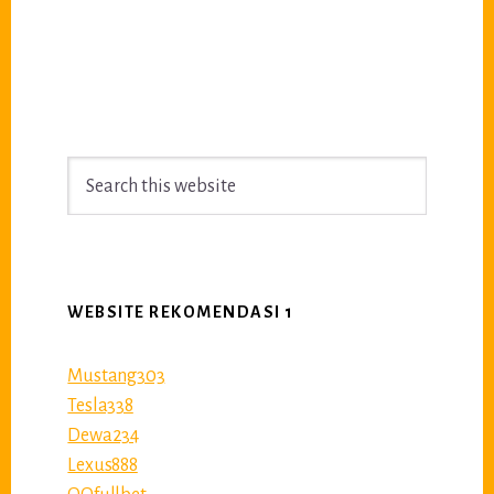
Primary
Search
Sidebar
this
website
WEBSITE REKOMENDASI 1
Mustang303
Tesla338
Dewa234
Lexus888