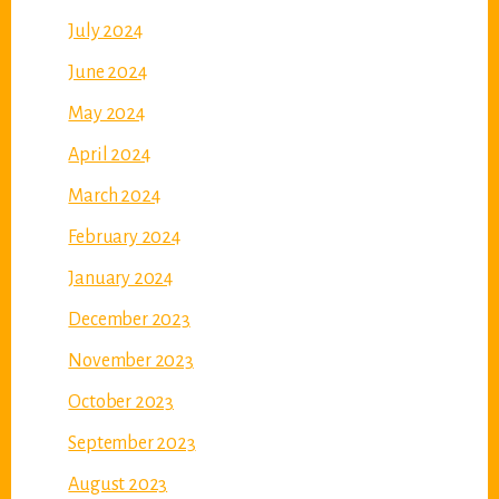
July 2024
June 2024
May 2024
April 2024
March 2024
February 2024
January 2024
December 2023
November 2023
October 2023
September 2023
August 2023