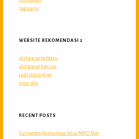
QQfullbet
Jaguar33
WEBSITE REKOMENDASI 2
slot gacor terbaru
slot gacor hari ini
judi slot online
mpo slot
RECENT POSTS
Turnamen Komunitas Situs MPO Slot