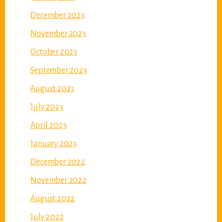
December 2023
November 2023
October 2023
September 2023
August 2023
July 2023
April 2023
January 2023
December 2022
November 2022
August 2022
July 2022