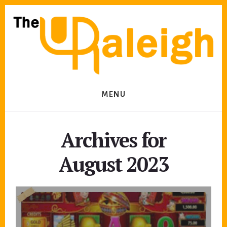
Skip
Skip
to
to
primary
content
sidebar
MENU
Archives for
August 2023