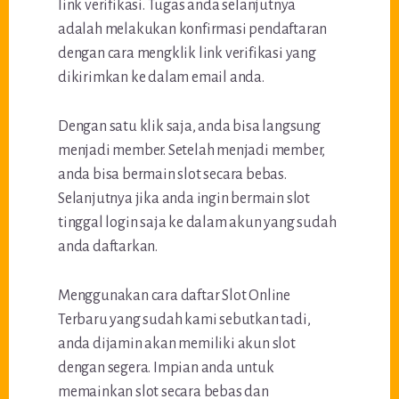
link verifikasi. Tugas anda selanjutnya
adalah melakukan konfirmasi pendaftaran
dengan cara mengklik link verifikasi yang
dikirimkan ke dalam email anda.
Dengan satu klik saja, anda bisa langsung
menjadi member. Setelah menjadi member,
anda bisa bermain slot secara bebas.
Selanjutnya jika anda ingin bermain slot
tinggal login saja ke dalam akun yang sudah
anda daftarkan.
Menggunakan cara daftar Slot Online
Terbaru yang sudah kami sebutkan tadi,
anda dijamin akan memiliki akun slot
dengan segera. Impian anda untuk
memainkan slot secara bebas dan