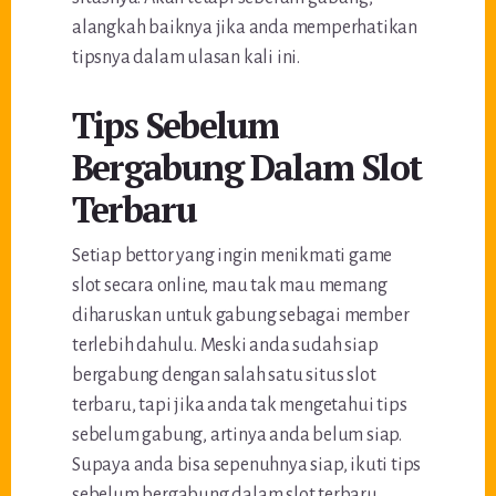
alangkah baiknya jika anda memperhatikan
tipsnya dalam ulasan kali ini.
Tips Sebelum
Bergabung Dalam Slot
Terbaru
Setiap bettor yang ingin menikmati game
slot secara online, mau tak mau memang
diharuskan untuk gabung sebagai member
terlebih dahulu. Meski anda sudah siap
bergabung dengan salah satu situs slot
terbaru, tapi jika anda tak mengetahui tips
sebelum gabung, artinya anda belum siap.
Supaya anda bisa sepenuhnya siap, ikuti tips
sebelum bergabung dalam slot terbaru