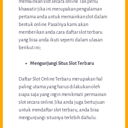
memainkan slot secara online. Tak perlu
khawatir jika ini merupakan pengalaman
pertama anda untuk memainkan slot dalam
bentuk online. Pasalnya kami akan
memberikan anda cara daftar slot terbaru
yang bisa anda ikuti seperti dalam ulasan
berikut ini;
Mengunjungi Situs Slot Terbaru
Daftar Slot Online Terbaru merupakan hal
paling utama yang harus dilakukan oleh
siapa saja yang ingin menikmati permainan
slot secara online. Jika anda juga bertujuan
untuk mendaftar slot terbaru, anda bisa
mengunjungi situsnya terlebih dahulu.