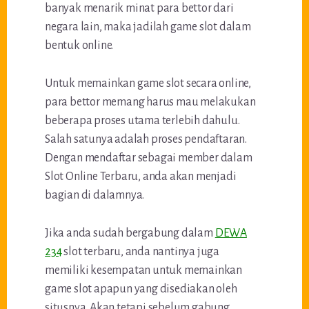
banyak menarik minat para bettor dari
negara lain, maka jadilah game slot dalam
bentuk online.
Untuk memainkan game slot secara online,
para bettor memang harus mau melakukan
beberapa proses utama terlebih dahulu.
Salah satunya adalah proses pendaftaran.
Dengan mendaftar sebagai member dalam
Slot Online Terbaru, anda akan menjadi
bagian di dalamnya.
Jika anda sudah bergabung dalam
DEWA
234
slot terbaru, anda nantinya juga
memiliki kesempatan untuk memainkan
game slot apapun yang disediakan oleh
situsnya. Akan tetapi sebelum gabung,