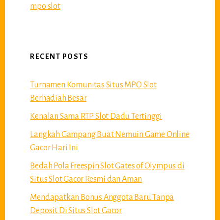
mpo slot
RECENT POSTS
Turnamen Komunitas Situs MPO Slot
Berhadiah Besar
Kenalan Sama RTP Slot Dadu Tertinggi
Langkah Gampang Buat Nemuin Game Online
Gacor Hari Ini
Bedah Pola Freespin Slot Gates of Olympus di
Situs Slot Gacor Resmi dan Aman
Mendapatkan Bonus Anggota Baru Tanpa
Deposit Di Situs Slot Gacor