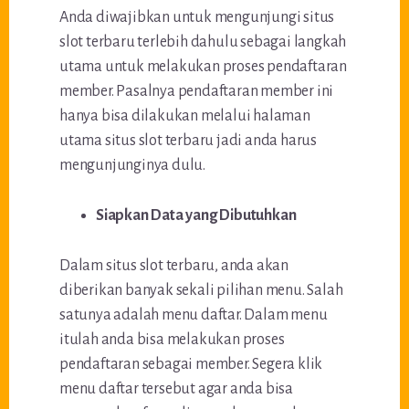
Anda diwajibkan untuk mengunjungi situs
slot terbaru terlebih dahulu sebagai langkah
utama untuk melakukan proses pendaftaran
member. Pasalnya pendaftaran member ini
hanya bisa dilakukan melalui halaman
utama situs slot terbaru jadi anda harus
mengunjunginya dulu.
Siapkan Data yang Dibutuhkan
Dalam situs slot terbaru, anda akan
diberikan banyak sekali pilihan menu. Salah
satunya adalah menu daftar. Dalam menu
itulah anda bisa melakukan proses
pendaftaran sebagai member. Segera klik
menu daftar tersebut agar anda bisa