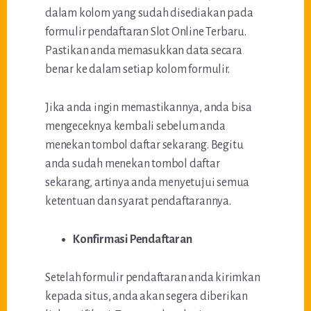
dalam kolom yang sudah disediakan pada
formulir pendaftaran Slot Online Terbaru.
Pastikan anda memasukkan data secara
benar ke dalam setiap kolom formulir.
Jika anda ingin memastikannya, anda bisa
mengeceknya kembali sebelum anda
menekan tombol daftar sekarang. Begitu
anda sudah menekan tombol daftar
sekarang, artinya anda menyetujui semua
ketentuan dan syarat pendaftarannya.
Konfirmasi Pendaftaran
Setelah formulir pendaftaran anda kirimkan
kepada situs, anda akan segera diberikan