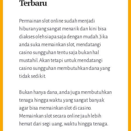
Terbaru
Permainan slot online sudah menjadi
hiburan yang sangat menarik dan kini bisa
diakses oleh siapa saja dengan mudah. Jika
anda suka memainkan slot, mendatangi
casino sungguhan tentu saja bukan hal
mustahil. Akan tetapi untuk mendatangi
casino sungguhan membutuhkan dana yang
tidak sedikit.
Bukan hanya dana, anda juga membutuhkan
tenaga hingga waktu yang sangat banyak
agar bisa memainkan slot di casino.
Memainkan slot secara online jauh lebih
hemat dari segi uang, waktu hingga tenaga.