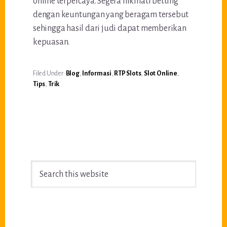
online terpercaya. Segera nikmati betting
dengan keuntungan yang beragam tersebut
sehingga hasil dari judi dapat memberikan
kepuasan.
Filed Under:
Blog
,
Informasi
,
RTP Slots
,
Slot Online
,
Tips
,
Trik
Primary
Search
Sidebar
this
website