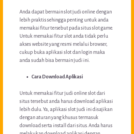
Anda dapat bermain slot judi online dengan
lebih praktis sehingga penting untuk anda
memakai fitur tersebut pada situs slot game.
Untuk memakai fitur slot anda tidak perlu
akses website yang resmi melalui browser,
cukup buka aplikasi slot dan login maka
anda sudah bisa bermain judi ini.
Cara Download Aplikasi
Untuk memakai fitur judi online slot dari
situs tersebut anda harus download aplikasi
lebih dulu. Ya, aplikasi slot judi ini disajikan
dengan aturan yang khusus termasuk
download serta install dari situs. Anda harus
melakukan download aplikasi dengan