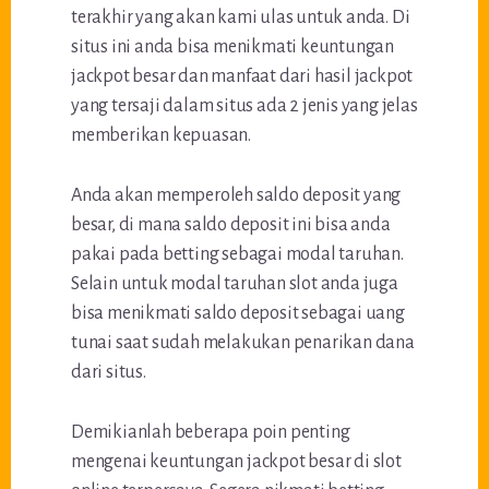
terakhir yang akan kami ulas untuk anda. Di
situs ini anda bisa menikmati keuntungan
jackpot besar dan manfaat dari hasil jackpot
yang tersaji dalam situs ada 2 jenis yang jelas
memberikan kepuasan.
Anda akan memperoleh saldo deposit yang
besar, di mana saldo deposit ini bisa anda
pakai pada betting sebagai modal taruhan.
Selain untuk modal taruhan slot anda juga
bisa menikmati saldo deposit sebagai uang
tunai saat sudah melakukan penarikan dana
dari situs.
Demikianlah beberapa poin penting
mengenai keuntungan jackpot besar di slot