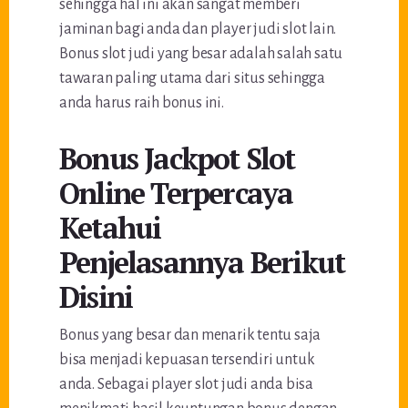
sehingga hal ini akan sangat memberi
jaminan bagi anda dan player judi slot lain.
Bonus slot judi yang besar adalah salah satu
tawaran paling utama dari situs sehingga
anda harus raih bonus ini.
Bonus Jackpot Slot
Online Terpercaya
Ketahui
Penjelasannya Berikut
Disini
Bonus yang besar dan menarik tentu saja
bisa menjadi kepuasan tersendiri untuk
anda. Sebagai player slot judi anda bisa