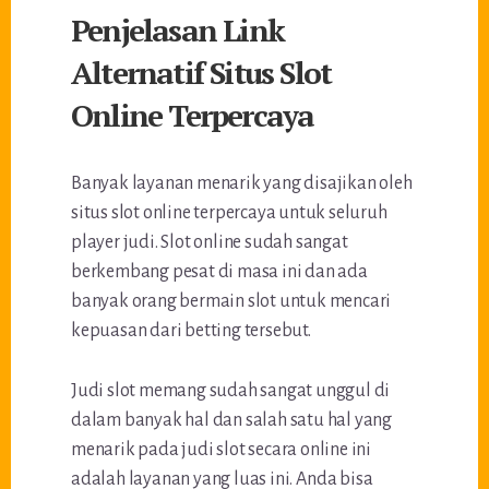
Penjelasan Link
Alternatif Situs Slot
Online Terpercaya
Banyak layanan menarik yang disajikan oleh
situs slot online terpercaya untuk seluruh
player judi. Slot online sudah sangat
berkembang pesat di masa ini dan ada
banyak orang bermain slot untuk mencari
kepuasan dari betting tersebut.
Judi slot memang sudah sangat unggul di
dalam banyak hal dan salah satu hal yang
menarik pada judi slot secara online ini
adalah layanan yang luas ini.
Anda bisa