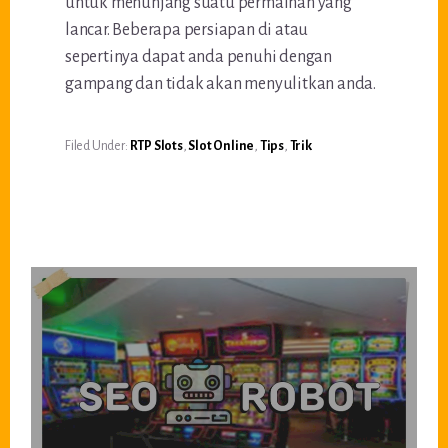
untuk menunjang suatu permainan yang
lancar. Beberapa persiapan di atau
sepertinya dapat anda penuhi dengan
gampang dan tidak akan menyulitkan anda.
Filed Under:
RTP Slots
,
Slot Online
,
Tips
,
Trik