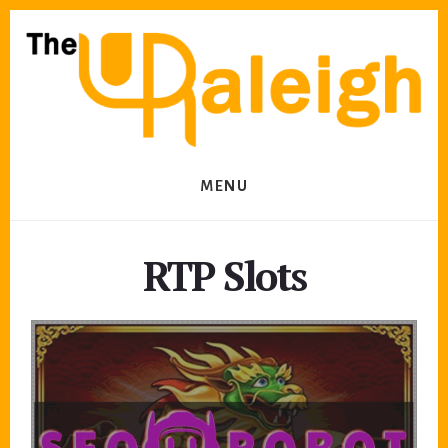
Skip
Skip
to
to
primary
content
sidebar
MENU
RTP Slots