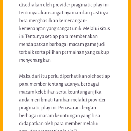
disediakan oleh provider pragmatic play ini
tentunya akan sangat nyaman dan pastinya
bisa menghasilkan kemenangan-
kemenangan yang sangat unik. Melalui situs
ini Tentunya setiap para member akan
mendapatkan berbagai macam game judi
terbaik serta pilihan permainan yang cukup
menyenangkan.
Maka dari itu perlu diperhatikan oleh setiap
para member tentang adanya berbagai
macam kelebihan serta keuntungan jika
anda menikmati taruhan melalui provider
pragmatic play ini. Penasaran dengan
berbagai macam keuntungan yang bisa
didapatkan oleh para member melalui