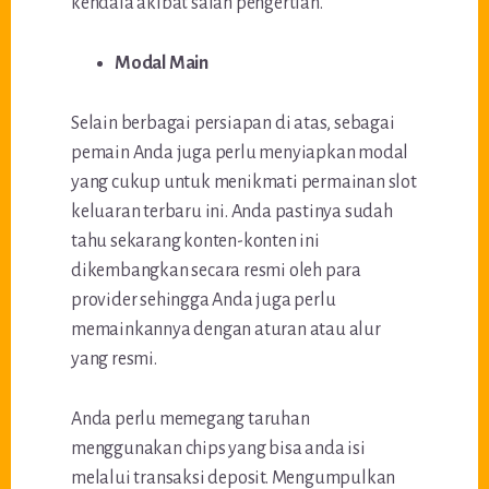
kendala akibat salah pengertian.
Modal Main
Selain berbagai persiapan di atas, sebagai
pemain Anda juga perlu menyiapkan modal
yang cukup untuk menikmati permainan slot
keluaran terbaru ini. Anda pastinya sudah
tahu sekarang konten-konten ini
dikembangkan secara resmi oleh para
provider sehingga Anda juga perlu
memainkannya dengan aturan atau alur
yang resmi.
Anda perlu memegang taruhan
menggunakan chips yang bisa anda isi
melalui transaksi deposit. Mengumpulkan