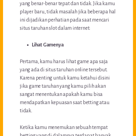
yang benar-benar tepat dan tidak. Jika kamu
player baru, tidak masalah jika beberapa hal
ini dijadikan perhatian pada saat mencari
situs taruhan slot dalam internet:
Lihat Gamenya
Pertama, kamu harus lihat game apa saja
yang ada di situs taruhan online tersebut.
Karena penting untuk kamu ketahui disini
jika game taruhan yang kamu pilih akan
sangat menentukan apakah kamu bisa
mendapatkan kepuasan saat betting atau
tidak.
Ketika kamu menemukan sebuah tempat
betting yang di dalamnya terdapat banyak