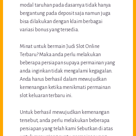
modal taruhan pada dasarnya tidak hanya
bergantung pada deposit saja namun juga
bisa dilakukan dengan klaim berbagai
variasi bonus yang tersedia.
Minat untuk bermain Judi Slot Online
Terbaru? Maka anda perlu melakukan
beberapa persiapan supaya permainan yang
anda inginkan tidak mengalami kegagalan.
Anda harus berhasil dalam mewujudkan
kemenangan ketika menikmati permainan
slot keluaran terbaru ini.
Untuk berhasil mewujudkan kemenangan
tersebut, anda perlu melakukan beberapa
persiapan yang telah kami Sebutkan di atas