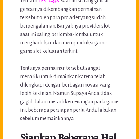
Terbaru
TESLA338
. Saat ini sedang gencar-
gencarnya dikembangkan permainan
tersebut oleh para provider yang sudah
berpengalaman.
Banyaknya provider slot
saat ini saling berlomba-lomba untuk
menghadirkan dan memproduksi game-
game slot keluaran terkini.
Tentunya permainan tersebut sangat
menarik untuk dimainkan karena telah
dilengkapi dengan berbagai inovasi yang
lebih kekinian. Namun Supaya Anda tidak
gagal dalam meraih kemenangan pada game
ini, beberapa persiapan perlu Anda lakukan
sebelum memainkannya.
Siapkan Beberapa Hal