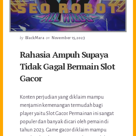
by
Black Mara
on
November 15, 2023
Rahasia Ampuh Supaya
Tidak Gagal Bermain Slot
Gacor
Konten perjudian yang diklaim mampu
menjamin kemenangan termudah bagi
player yaitu Slot Gacor. Permainan ini sangat
populer dan banyak dicari oleh pemain di
tahun 2023. Game gacor diklaim mampu