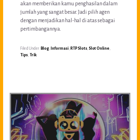
akan memberikan kamu penghasilan dalam
jumlah yang sangat besar. Jadi pilih agen
dengan menjadikan hal-hal di atas sebagai
pertimbangannya.
Filed Under:
Blog
,
Informasi
,
RTP Slots
,
Slot Online
,
Tips
,
Trik