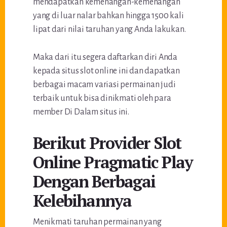
mendapatkan kemenangan-kemenangan
yang di luar nalar bahkan hingga 1500 kali
lipat dari nilai taruhan yang Anda lakukan.
Maka dari itu segera daftarkan diri Anda
kepada situs slot online ini dan dapatkan
berbagai macam variasi permainan judi
terbaik untuk bisa dinikmati oleh para
member Di Dalam situs ini.
Berikut Provider Slot
Online Pragmatic Play
Dengan Berbagai
Kelebihannya
Menikmati taruhan permainan yang