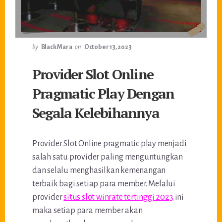
by
Black Mara
on
October 13, 2023
Provider Slot Online
Pragmatic Play Dengan
Segala Kelebihannya
Provider Slot Online pragmatic play menjadi
salah satu provider paling menguntungkan
dan selalu menghasilkan kemenangan
terbaik bagi setiap para member. Melalui
provider
situs slot winrate tertinggi 2023
ini
maka setiap para member akan