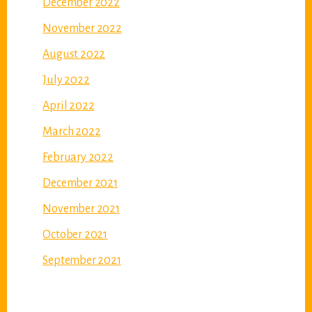
December 2022
November 2022
August 2022
July 2022
April 2022
March 2022
February 2022
December 2021
November 2021
October 2021
September 2021