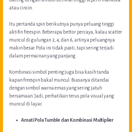
atau cincin.
Itu pertanda spin berikutnya punya peluang tinggi
aktifin freespin. Beberapa bettor percaya, kalau scatter
muncul di gulungan 2, 4, dan 6, artinya peluangnya
makin besar. Pola ini tidak pasti, tapi sering terjadi
dalam permainan yang panjang.
Kombinasi simbol penting juga bisa kasih tanda
kapan freespin bakal muncul. Biasanya ditandai
dengan simbol warna emas yang sering jatuh
bersamaan. Jadi, perhatikan terus pola visual yang
muncul di layar.
Amati Pola Tumble dan Kombinasi Multiplier