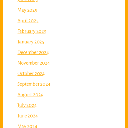
May 2025
April 2025
February 2025
January 2025
December 2024
November 2024
October 2024
September 2024
August 2024
July 2024
June 2024
May 2024