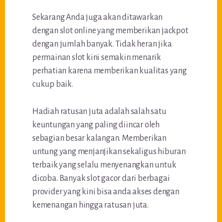
Sekarang Anda juga akan ditawarkan
dengan slot online yang memberikan jackpot
dengan jumlah banyak. Tidak heran jika
permainan slot kini semakin menarik
perhatian karena memberikan kualitas yang
cukup baik.
Hadiah ratusan juta adalah salah satu
keuntungan yang paling diincar oleh
sebagian besar kalangan. Memberikan
untung yang menjanjikan sekaligus hiburan
terbaik yang selalu menyenangkan untuk
dicoba.
Banyak slot gacor dari berbagai
provider yang kini bisa anda akses dengan
kemenangan hingga ratusan juta.