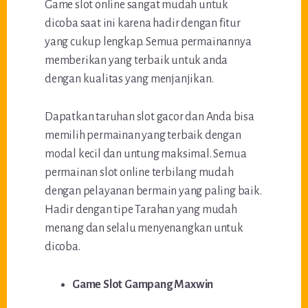
Game slot online sangat mudah untuk
dicoba saat ini karena hadir dengan fitur
yang cukup lengkap. Semua permainannya
memberikan yang terbaik untuk anda
dengan kualitas yang menjanjikan.
Dapatkan taruhan slot gacor dan Anda bisa
memilih permainan yang terbaik dengan
modal kecil dan untung maksimal. Semua
permainan slot online terbilang mudah
dengan pelayanan bermain yang paling baik.
Hadir dengan tipe Tarahan yang mudah
menang dan selalu menyenangkan untuk
dicoba.
Game Slot Gampang Maxwin