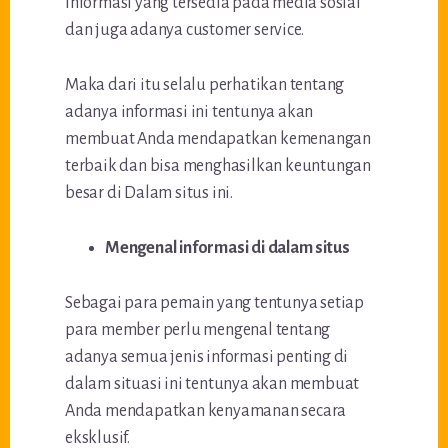
informasi yang tersedia pada media sosial
dan juga adanya customer service.
Maka dari itu selalu perhatikan tentang
adanya informasi ini tentunya akan
membuat Anda mendapatkan kemenangan
terbaik dan bisa menghasilkan keuntungan
besar di Dalam situs ini.
Mengenal informasi di dalam situs
Sebagai para pemain yang tentunya setiap
para member perlu mengenal tentang
adanya semua jenis informasi penting di
dalam situasi ini tentunya akan membuat
Anda mendapatkan kenyamanan secara
eksklusif.