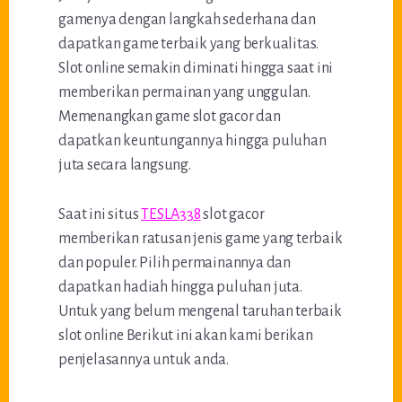
gamenya dengan langkah sederhana dan
dapatkan game terbaik yang berkualitas.
Slot online semakin diminati hingga saat ini
memberikan permainan yang unggulan.
Memenangkan game slot gacor dan
dapatkan keuntungannya hingga puluhan
juta secara langsung.
S
aat ini situs
TESLA338
slot gacor
memberikan ratusan jenis game yang terbaik
dan populer. Pilih permainannya dan
dapatkan hadiah hingga puluhan juta.
Untuk yang belum mengenal taruhan terbaik
slot online Berikut ini akan kami berikan
penjelasannya untuk anda.