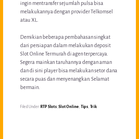
ingin mentransfer sejumlah pulsa bisa
melakukannya dengan provider Telkomsel
atau XL.
Demikian beberapa pembahasan singkat
dari persiapan dalam melakukan deposit
Slot Online Termurah di agen terpercaya.
Segera mainkan taruhannya dengan aman
dan di sini player bisa melakukan setor dana
secara puas dan menyenangkan. Selamat
bermain.
Filed Under:
RTP Slots
,
Slot Online
,
Tips
,
Trik