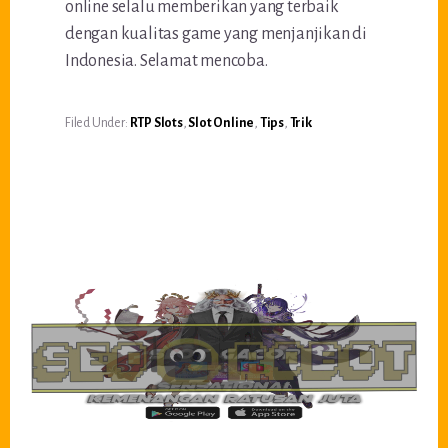
online selalu memberikan yang terbaik
dengan kualitas game yang menjanjikan di
Indonesia. Selamat mencoba.
Filed Under:
RTP Slots
,
Slot Online
,
Tips
,
Trik