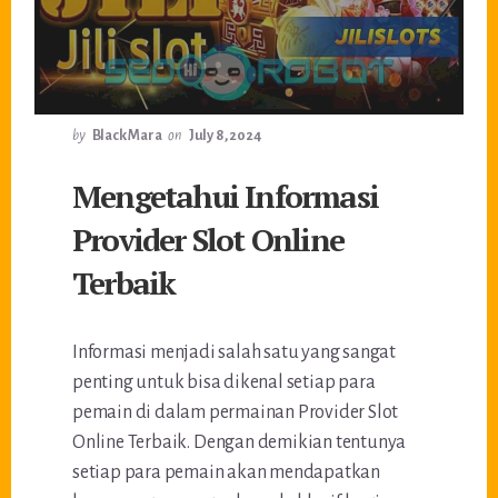
by
Black Mara
on
July 8, 2024
Mengetahui Informasi
Provider Slot Online
Terbaik
Informasi menjadi salah satu yang sangat
penting untuk bisa dikenal setiap para
pemain di dalam permainan Provider Slot
Online Terbaik.
Dengan demikian tentunya
setiap para pemain akan mendapatkan