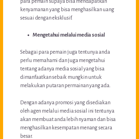
para pemain supaya bisa mendapatkan
kenyamanan yang bisa menghasilkan uang
sesuai dengan eksklusif.
Mengetahui melalui media sosial
Sebagai para pemain juga tentunya anda
perlu memahami dan juga mengetahui
tentang adanya media sosial yang bisa
dimanfaatkan sebaik mungkin untuk
melakukan putaran permainan yang ada.
Dengan adanya promosi yang disediakan
oleh agen melalui media sosial ini tentunya
akan membuat anda lebih nyaman dan bisa
menghasilkan kesempatan menang secara
besar.