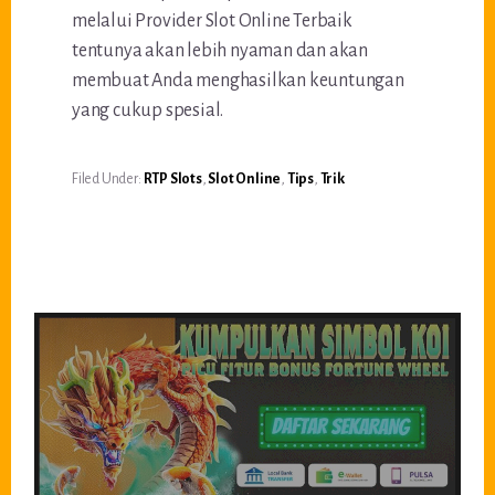
melalui Provider Slot Online Terbaik
tentunya akan lebih nyaman dan akan
membuat Anda menghasilkan keuntungan
yang cukup spesial.
Filed Under:
RTP Slots
,
Slot Online
,
Tips
,
Trik