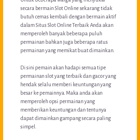
secara bermain Slot Online sekarang tidak
butuh cemas kembali dengan bermain aktif
dalam Situs Slot Online Terbaik Anda akan
memperoleh banyak beberapa puluh
permainan bahkan juga beberapa ratus
permainan yang memikat buat dimainkan.
Di sini pemain akan hadapi semua tipe
permainan slot yang terbaik dan gacor yang
hendak selalu memberi keuntungan yang
besar ke pemainnya. Maka anda akan
memperoleh opsi permainan yang
memberikan keuntungan dan tentunya
dapat dimainkan gampang secara paling
simpel.