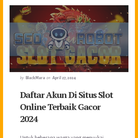
by
Black Mara
on
April 27, 2024
Daftar Akun Di Situs Slot
Online Terbaik Gacor
2024
Untuk beberapa warga yang menyukai