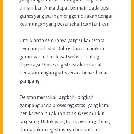
dimainkan. Anda dapat bermain pada opsi
games yang paling menggembirakan dengan
keuntungan yang besar sekali dan janjikan.
Untuk anda semuanya yang sukai secara
bermain judi Slot Online dapat mainkan
gamenya saat ini lewat website paling
dipercaya. Proses registrasi akun dapat
berjalan dengan gratis secara benar-benar
gampang.
Dengan memakai langkah-langkah
gampang pada proses registrasi yang kami
beri karena itu akun akan sukses dibikin
langsung. Untuk yang tidak pernah gabung
dan lakukan registrasinya berikut baca