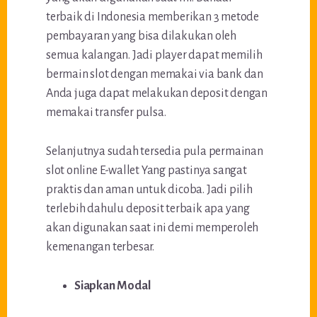
terbaik di Indonesia memberikan 3 metode
pembayaran yang bisa dilakukan oleh
semua kalangan. Jadi player dapat memilih
bermain slot dengan memakai via bank dan
Anda juga dapat melakukan deposit dengan
memakai transfer pulsa.
Selanjutnya sudah tersedia pula permainan
slot online E-wallet Yang pastinya sangat
praktis dan aman untuk dicoba. Jadi pilih
terlebih dahulu deposit terbaik apa yang
akan digunakan saat ini demi memperoleh
kemenangan terbesar.
Siapkan Modal