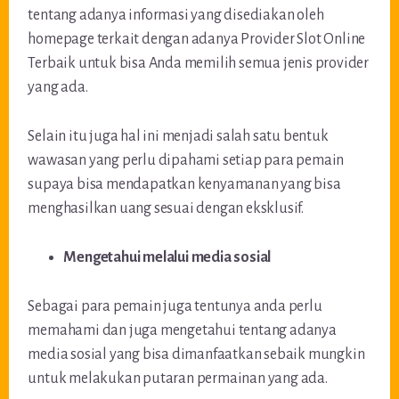
tentang adanya informasi yang disediakan oleh
homepage terkait dengan adanya Provider Slot Online
Terbaik untuk bisa Anda memilih semua jenis provider
yang ada.
Selain itu juga hal ini menjadi salah satu bentuk
wawasan yang perlu dipahami setiap para pemain
supaya bisa mendapatkan kenyamanan yang bisa
menghasilkan uang sesuai dengan eksklusif.
Mengetahui melalui media sosial
Sebagai para pemain juga tentunya anda perlu
memahami dan juga mengetahui tentang adanya
media sosial yang bisa dimanfaatkan sebaik mungkin
untuk melakukan putaran permainan yang ada.