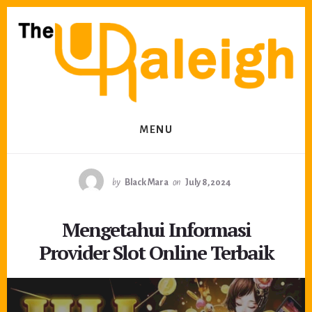
Skip
Skip
to
to
primary
content
sidebar
MENU
by
Black Mara
on
July 8, 2024
Mengetahui Informasi
Provider Slot Online Terbaik