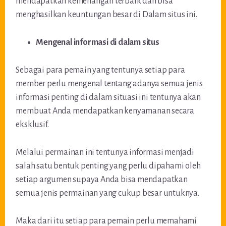
mendapatkan kemenangan terbaik dan bisa
menghasilkan keuntungan besar di Dalam situs ini.
Mengenal informasi di dalam situs
Sebagai para pemain yang tentunya setiap para
member perlu mengenal tentang adanya semua jenis
informasi penting di dalam situasi ini tentunya akan
membuat Anda mendapatkan kenyamanan secara
eksklusif.
Melalui permainan ini tentunya informasi menjadi
salah satu bentuk penting yang perlu dipahami oleh
setiap argumen supaya Anda bisa mendapatkan
semua jenis permainan yang cukup besar untuknya.
Maka dari itu setiap para pemain perlu memahami