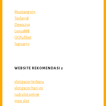
Mustang303
Tesla338
Dewa234
Lexus888
QQfullbet
Jaguar33
WEBSITE REKOMENDASI 2
slot gacor terbaru
slot gacor hari ini
judi slot online
mpo slot