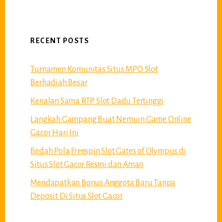
RECENT POSTS
Turnamen Komunitas Situs MPO Slot
Berhadiah Besar
Kenalan Sama RTP Slot Dadu Tertinggi
Langkah Gampang Buat Nemuin Game Online
Gacor Hari Ini
Bedah Pola Freespin Slot Gates of Olympus di
Situs Slot Gacor Resmi dan Aman
Mendapatkan Bonus Anggota Baru Tanpa
Deposit Di Situs Slot Gacor