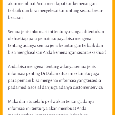
akan membuat Anda mendapatkan kemenangan
terbaik dan bisa menyelesaikan untung secara besar-
besaran.
Semua jenis informasi ini tentunya sangat ditentukan
oleh setiap para pemain supaya bisa mengenal
tentang adanya semua jenis keuntungan terbaik dan
bisa menghasilkan Anda kemenangan secara eksklusif.
Anda bisa mengenal tentang adanya semua jenis
informasi penting Di Dalam situs ini selain itu juga
para pemain bisa mengenai informasi yang tersedia
pada media sosial dan juga adanya customer service.
Maka dari itu selalu perhatikan tentang adanya
informasi ini tentunya akan membuat Anda