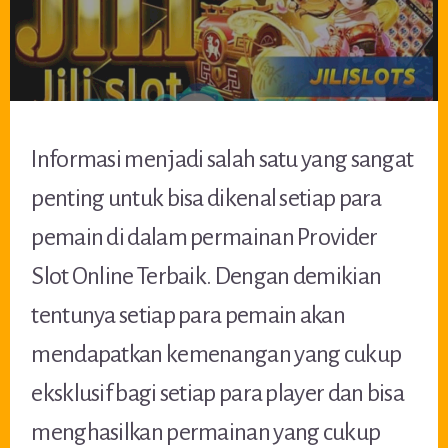
Informasi menjadi salah satu yang sangat
penting untuk bisa dikenal setiap para
pemain di dalam permainan Provider
Slot Online Terbaik.
Dengan demikian
tentunya setiap para pemain akan
mendapatkan kemenangan yang cukup
eksklusif bagi setiap para player dan bisa
menghasilkan permainan yang cukup