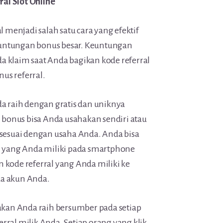
al Slot Online
menjadi salah satu cara yang efektif
euntungan bonus besar. Keuntungan
a klaim saat Anda bagikan kode referral
us referral.
nda raih dengan gratis dan uniknya
bonus bisa Anda usahakan sendiri atau
l sesuai dengan usaha Anda.
Anda bisa
al yang Anda miliki pada smartphone
n kode referral yang Anda miliki ke
da akun Anda.
kan Anda raih bersumber pada setiap
erral milik Anda. Setiap orang yang klik