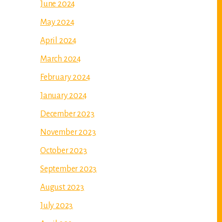
June 2024
May 2024
April 2024
March 2024
February 2024
January 2024
December 2023
November 2023
October 2023
September 2023
August 2023
July 2023