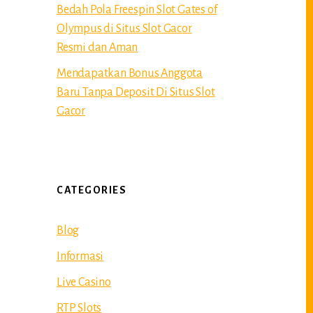
Bedah Pola Freespin Slot Gates of
Olympus di Situs Slot Gacor
Resmi dan Aman
Mendapatkan Bonus Anggota
Baru Tanpa Deposit Di Situs Slot
Gacor
CATEGORIES
Blog
Informasi
Live Casino
RTP Slots