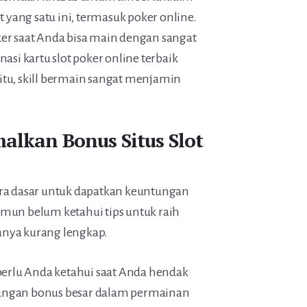
yang satu ini, termasuk poker online.
ker saat Anda bisa main dengan sangat
si kartu slot poker online terbaik
itu, skill bermain sangat menjamin
alkan Bonus Situs Slot
cara dasar untuk dapatkan keuntungan
amun belum ketahui tips untuk raih
anya kurang lengkap.
t perlu Anda ketahui saat Anda hendak
tungan bonus besar dalam permainan