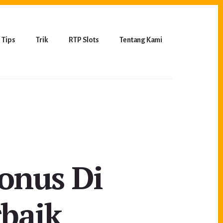
Tips
Trik
RTP Slots
Tentang Kami
onus Di
rbaik