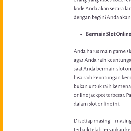
kode Anda akan secara lan
dengan begini Anda akan
Bermain Slot Onlin
Anda harus main game sl
agar Anda raih keuntung
saat Anda bermain slot o
bisa raih keuntungan kem
bukan untuk raih kemena
online jackpot terbesar. P
dalam slot online ini.
Di setiap masing – masing
terbaik telah tersajikan k