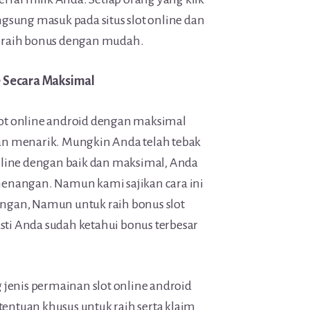
gsung masuk pada situs slot online dan
 raih bonus dengan mudah.
e Secara Maksimal
ot online android dengan maksimal
an menarik. Mungkin Anda telah tebak
nline dengan baik dan maksimal, Anda
enangan. Namun kami sajikan cara ini
ngan, Namun untuk raih bonus slot
asti Anda sudah ketahui bonus terbesar
 jenis permainan slot online android
etentuan khusus untuk raih serta klaim