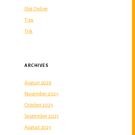
Slot Online
Tips
Trik
ARCHIVES
August 2026
November 2025
October 2025
September 2025
August 2025