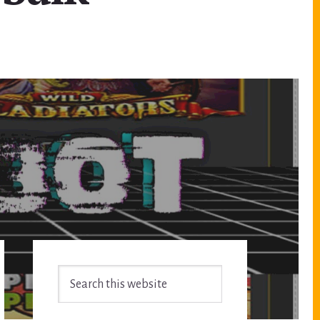
Primary
Search
Sidebar
this
website