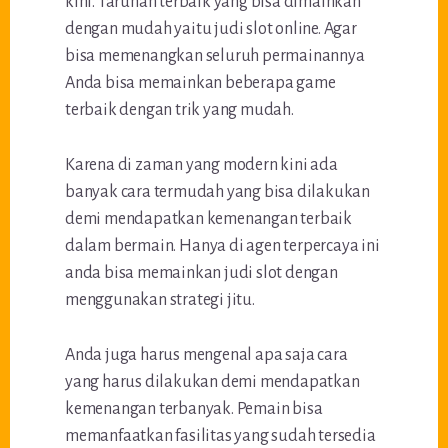
kini. Taruhan terbaik yang bisa dimainkan
dengan mudah yaitu judi slot online. Agar
bisa memenangkan seluruh permainannya
Anda bisa memainkan beberapa game
terbaik dengan trik yang mudah.
Karena di zaman yang modern kini ada
banyak cara termudah yang bisa dilakukan
demi mendapatkan kemenangan terbaik
dalam bermain.
Hanya di agen terpercaya ini
anda bisa memainkan judi slot dengan
menggunakan strategi jitu.
Anda juga harus mengenal apa saja cara
yang harus dilakukan demi mendapatkan
kemenangan terbanyak. Pemain bisa
memanfaatkan fasilitas yang sudah tersedia