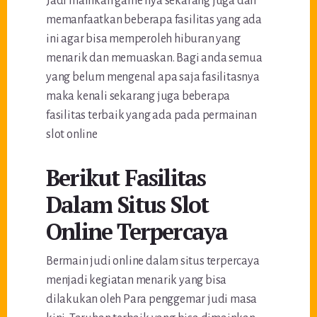
Jadi mainkan game nya sekarang juga dan
memanfaatkan beberapa fasilitas yang ada
ini agar bisa memperoleh hiburan yang
menarik dan memuaskan. Bagi anda semua
yang belum mengenal apa saja fasilitasnya
maka kenali sekarang juga beberapa
fasilitas terbaik yang ada pada permainan
slot online
Berikut Fasilitas
Dalam Situs Slot
Online Terpercaya
Bermain judi online dalam situs terpercaya
menjadi kegiatan menarik yang bisa
dilakukan oleh Para penggemar judi masa