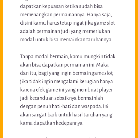
dapatkan kepuasan ketika sudah bisa
memenangkan permainannya.
Hanya saja,
disini kamu harus tetap ingat jika game slot
adalah permainan judi yang memerlukan
modal untuk bisa memainkan taruhannya.
Tanpa modal bermain, kamu mungkin tidak
akan bisa dapatkan permainan ini. Maka
dari itu, bagi yang ingin bermain game slot,
jika tidak ingin mengalami kerugian hanya
karena efek game ini yang membuat player
jadi kecanduan sebaiknya bermainlah
dengan penuh hati-hati dan waspada. Ini
akan sangat baik untuk hasil taruhan yang
kamu dapatkan kedepannya.