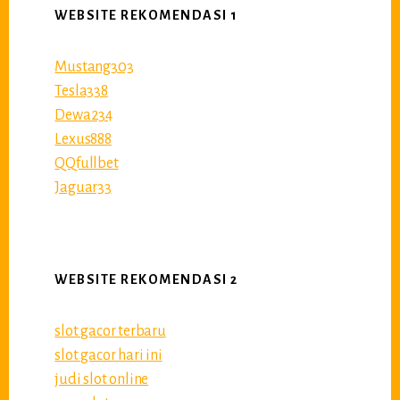
WEBSITE REKOMENDASI 1
Mustang303
Tesla338
Dewa234
Lexus888
QQfullbet
Jaguar33
WEBSITE REKOMENDASI 2
slot gacor terbaru
slot gacor hari ini
judi slot online