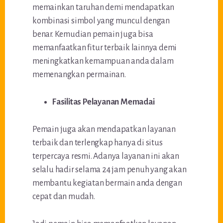
memainkan taruhan demi mendapatkan
kombinasi simbol yang muncul dengan
benar. Kemudian pemain juga bisa
memanfaatkan fitur terbaik lainnya demi
meningkatkan kemampuan anda dalam
memenangkan permainan.
Fasilitas Pelayanan Memadai
Pemain juga akan mendapatkan layanan
terbaik dan terlengkap hanya di situs
terpercaya resmi. Adanya layanan ini akan
selalu hadir selama 24 jam penuh yang akan
membantu kegiatan bermain anda dengan
cepat dan mudah.