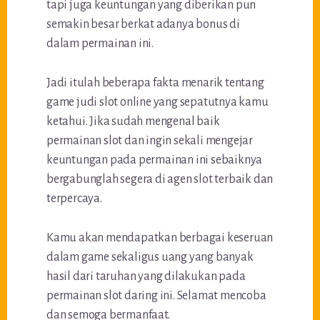
tapi juga keuntungan yang diberikan pun
semakin besar berkat adanya bonus di
dalam permainan ini.
Jadi itulah beberapa fakta menarik tentang
game judi slot online yang sepatutnya kamu
ketahui. Jika sudah mengenal baik
permainan slot dan ingin sekali mengejar
keuntungan pada permainan ini sebaiknya
bergabunglah segera di agen slot terbaik dan
terpercaya.
Kamu akan mendapatkan berbagai keseruan
dalam game sekaligus uang yang banyak
hasil dari taruhan yang dilakukan pada
permainan slot daring ini. Selamat mencoba
dan semoga bermanfaat.