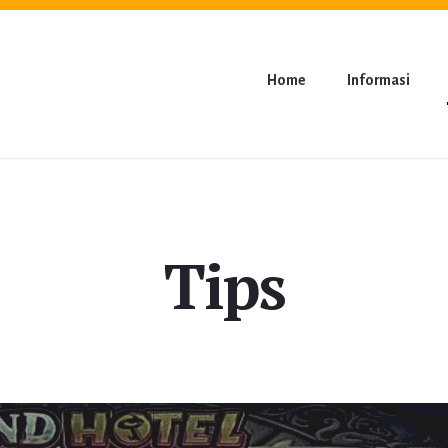
Home
Informasi
Tips