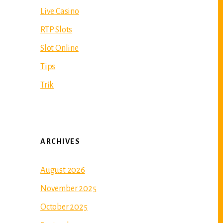
Live Casino
RTP Slots
Slot Online
Tips
Trik
ARCHIVES
August 2026
November 2025
October 2025