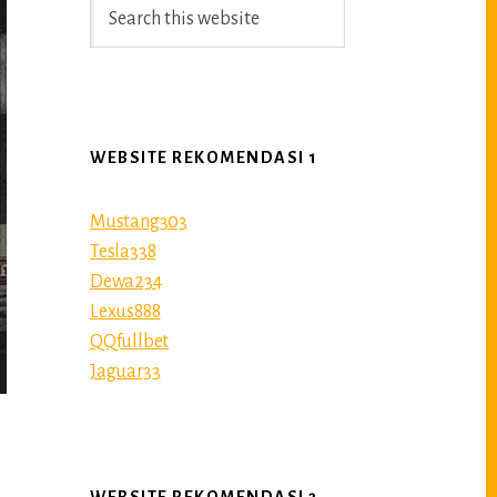
Search
Sidebar
this
website
WEBSITE REKOMENDASI 1
Mustang303
Tesla338
Dewa234
Lexus888
QQfullbet
Jaguar33
WEBSITE REKOMENDASI 2