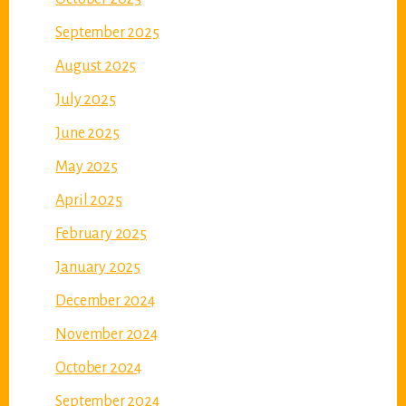
September 2025
August 2025
July 2025
June 2025
May 2025
April 2025
February 2025
January 2025
December 2024
November 2024
October 2024
September 2024