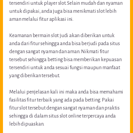
tersendiri untuk player slot. Selain mudah dan nyaman
untuk dipakai, anda juga bisa menikmati slot lebih
aman melalui fitur aplikasi ini.
Keamanan bermain slot judi akan diberikan untuk
anda dari fitur sehingga anda bisa berjudi pada situs
dengan sangat nyaman dan aman. Nikmati fitur
tersebut sehingga betting bisa memberikan kepuasan
tersendiri untuk anda sesuai fungsi maupun manfaat
yang diberikan tersebut.
Melalui penjelasan kali ini maka anda bisa memahami
fasilitas fitur terbaik yang ada pada betting. Pakai
fitur slot tersebut dengan sangat nyaman dan praktis
sehingga di dalam situs slot online terpercaya anda
lebih dipuaskan.