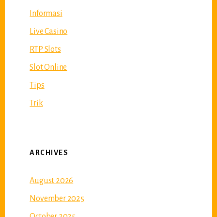
Informasi
Live Casino
RTP Slots
Slot Online
Tips
Trik
ARCHIVES
August 2026
November 2025
October 2025