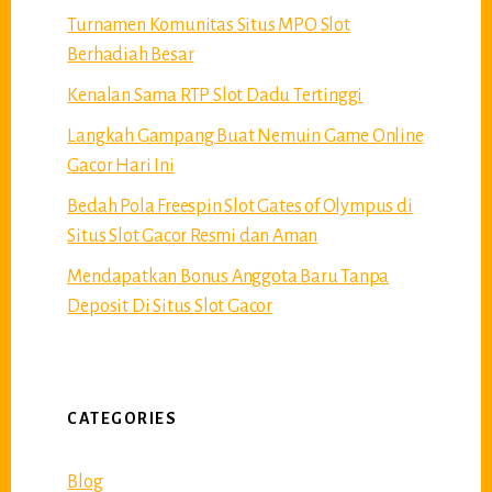
Turnamen Komunitas Situs MPO Slot
Berhadiah Besar
Kenalan Sama RTP Slot Dadu Tertinggi
Langkah Gampang Buat Nemuin Game Online
Gacor Hari Ini
Bedah Pola Freespin Slot Gates of Olympus di
Situs Slot Gacor Resmi dan Aman
Mendapatkan Bonus Anggota Baru Tanpa
Deposit Di Situs Slot Gacor
CATEGORIES
Blog