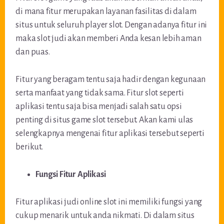
di mana fitur merupakan layanan fasilitas di dalam
situs untuk seluruh player slot. Dengan adanya fitur ini
maka slot judi akan memberi Anda kesan lebih aman
dan puas.
Fitur yang beragam tentu saja hadir dengan kegunaan
serta manfaat yang tidak sama. Fitur slot seperti
aplikasi tentu saja bisa menjadi salah satu opsi
penting di situs game slot tersebut. Akan kami ulas
selengkapnya mengenai fitur aplikasi tersebut seperti
berikut.
Fungsi Fitur Aplikasi
Fitur aplikasi judi online slot ini memiliki fungsi yang
cukup menarik untuk anda nikmati. Di dalam situs