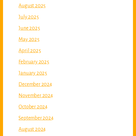
August 2025
July 2025
June 2025
May 2025
April 2025
February 2025
January 2025
December 2024
November 2024
October 2024
September 2024
August 2024