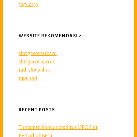
Jaguar33
WEBSITE REKOMENDASI 2
slot gacor terbaru
slot gacor hari ini
judi slot online
mpo slot
RECENT POSTS
Turnamen Komunitas Situs MPO Slot
Berhadiah Besar