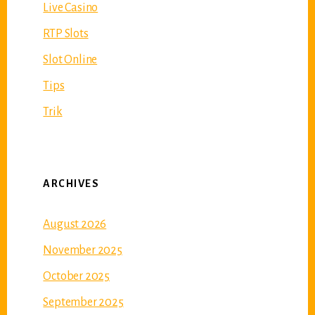
Live Casino
RTP Slots
Slot Online
Tips
Trik
ARCHIVES
August 2026
November 2025
October 2025
September 2025