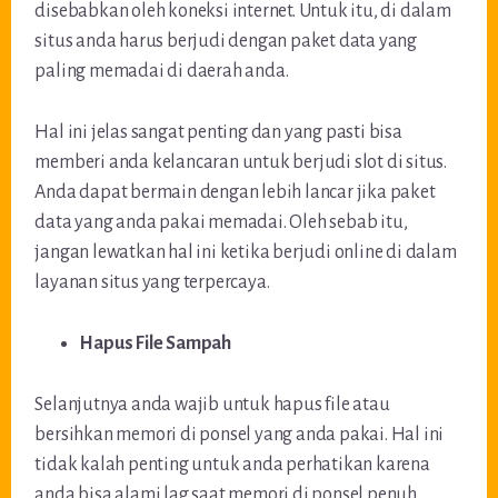
disebabkan oleh koneksi internet. Untuk itu, di dalam
situs anda harus berjudi dengan paket data yang
paling memadai di daerah anda.
Hal ini jelas sangat penting dan yang pasti bisa
memberi anda kelancaran untuk berjudi slot di situs.
Anda dapat bermain dengan lebih lancar jika paket
data yang anda pakai memadai. Oleh sebab itu,
jangan lewatkan hal ini ketika berjudi online di dalam
layanan situs yang terpercaya.
Hapus File Sampah
Selanjutnya anda wajib untuk hapus file atau
bersihkan memori di ponsel yang anda pakai. Hal ini
tidak kalah penting untuk anda perhatikan karena
anda bisa alami lag saat memori di ponsel penuh.