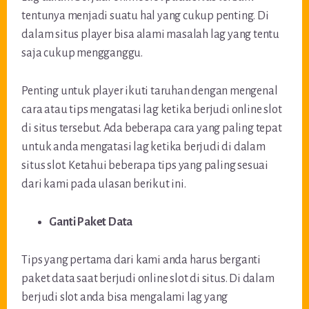
tentunya menjadi suatu hal yang cukup penting. Di
dalam situs player bisa alami masalah lag yang tentu
saja cukup mengganggu.
Penting untuk player ikuti taruhan dengan mengenal
cara atau tips mengatasi lag ketika berjudi online slot
di situs tersebut. Ada beberapa cara yang paling tepat
untuk anda mengatasi lag ketika berjudi di dalam
situs slot. Ketahui beberapa tips yang paling sesuai
dari kami pada ulasan berikut ini.
Ganti Paket Data
Tips yang pertama dari kami anda harus berganti
paket data saat berjudi online slot di situs. Di dalam
berjudi slot anda bisa mengalami lag yang