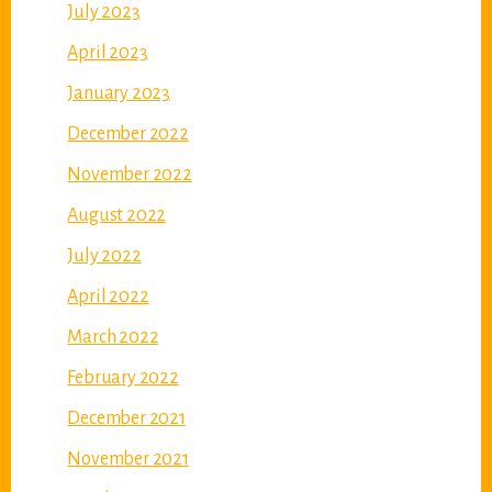
July 2023
April 2023
January 2023
December 2022
November 2022
August 2022
July 2022
April 2022
March 2022
February 2022
December 2021
November 2021