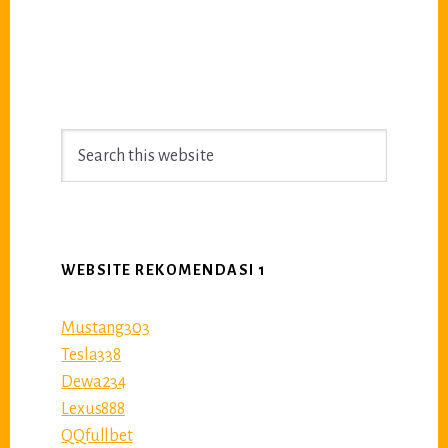
Primary
Search
Sidebar
this
website
WEBSITE REKOMENDASI 1
Mustang303
Tesla338
Dewa234
Lexus888
QQfullbet