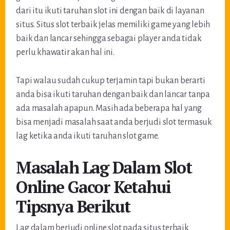
dari itu ikuti taruhan slot ini dengan baik di layanan
situs.
Situs slot terbaik jelas memiliki game yang lebih
baik dan lancar sehingga sebagai player anda tidak
perlu khawatir akan hal ini.
Tapi walau sudah cukup terjamin tapi bukan berarti
anda bisa ikuti taruhan dengan baik dan lancar tanpa
ada masalah apapun. Masih ada beberapa hal yang
bisa menjadi masalah saat anda berjudi slot termasuk
lag ketika anda ikuti taruhan slot game.
Masalah Lag Dalam Slot
Online Gacor Ketahui
Tipsnya Berikut
Lag dalam berjudi online slot pada situs terbaik