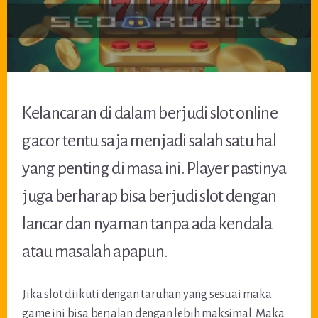
Kelancaran di dalam berjudi slot online
gacor tentu saja menjadi salah satu hal
yang penting di masa ini. Player pastinya
juga berharap bisa berjudi slot dengan
lancar dan nyaman tanpa ada kendala
atau masalah apapun.
Jika slot diikuti dengan taruhan yang sesuai maka
game ini bisa berjalan dengan lebih maksimal. Maka