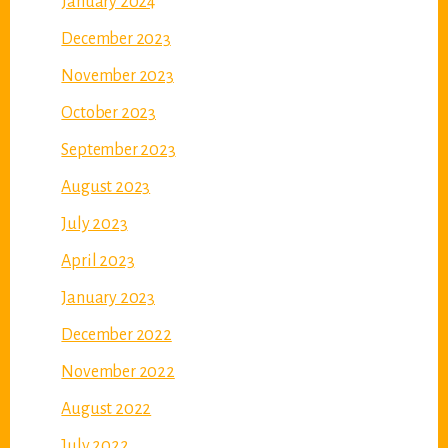
January 2024
December 2023
November 2023
October 2023
September 2023
August 2023
July 2023
April 2023
January 2023
December 2022
November 2022
August 2022
July 2022