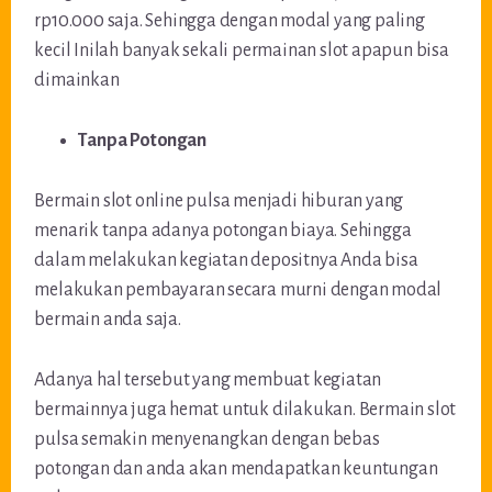
rp10.000 saja. Sehingga dengan modal yang paling
kecil Inilah banyak sekali permainan slot apapun bisa
dimainkan
Tanpa Potongan
Bermain slot online pulsa menjadi hiburan yang
menarik tanpa adanya potongan biaya. Sehingga
dalam melakukan kegiatan depositnya Anda bisa
melakukan pembayaran secara murni dengan modal
bermain anda saja.
Adanya hal tersebut yang membuat kegiatan
bermainnya juga hemat untuk dilakukan. Bermain slot
pulsa semakin menyenangkan dengan bebas
potongan dan anda akan mendapatkan keuntungan