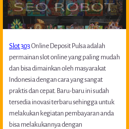
Slot 303
Online Deposit Pulsa adalah
permainan slot online yang paling mudah
dan bisa dimainkan oleh masyarakat
Indonesia dengan cara yang sangat
praktis dan cepat. Baru-baru ini sudah
tersedia inovasi terbaru sehingga untuk
melakukan kegiatan pembayaran anda
bisa melakukannya dengan