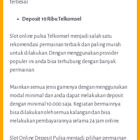
terbesar.
Deposit 10 Ribu Telkomsel
Slot online pulsa Telkomsel menjadi salah satu
rekomendasi permainan terbaik dan paling murah
untuk dilakukan. Dengan menggunakan provider
populer ini anda bisa terhubung dengan banyak
permainan.
Mainkan semua jenis gamenya dengan menggunakan
modal minimal dan anda dapat melakukan deposit
dengan minimal 10.000 saja. Kegiatan bermainnya
bisa dilakukan oleh semua kalangan dan bisa
melakukan pembayarannya selama 24 jam online.
Slot Online Deposit Pulsa menjadi pilihan permainan