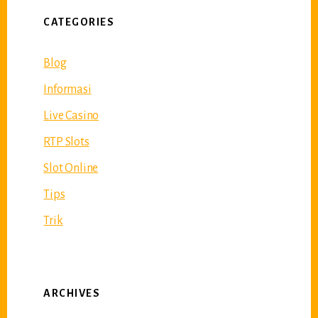
CATEGORIES
Blog
Informasi
Live Casino
RTP Slots
Slot Online
Tips
Trik
ARCHIVES