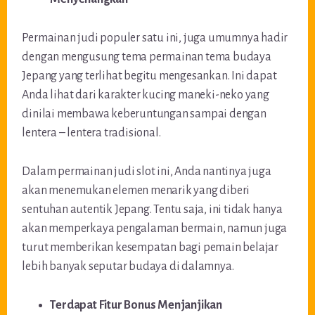
Permainan judi populer satu ini, juga umumnya hadir
dengan mengusung tema permainan tema budaya
Jepang yang terlihat begitu mengesankan. Ini dapat
Anda lihat dari karakter kucing maneki-neko yang
dinilai membawa keberuntungan sampai dengan
lentera – lentera tradisional.
Dalam permainan judi slot ini, Anda nantinya juga
akan menemukan elemen menarik yang diberi
sentuhan autentik Jepang. Tentu saja, ini tidak hanya
akan memperkaya pengalaman bermain, namun juga
turut memberikan kesempatan bagi pemain belajar
lebih banyak seputar budaya di dalamnya.
Terdapat Fitur Bonus Menjanjikan