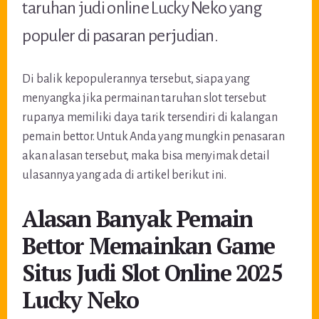
taruhan judi online Lucky Neko yang
populer di pasaran perjudian.
Di balik kepopulerannya tersebut, siapa yang
menyangka jika permainan taruhan slot tersebut
rupanya memiliki daya tarik tersendiri di kalangan
pemain bettor. Untuk Anda yang mungkin penasaran
akan alasan tersebut, maka bisa menyimak detail
ulasannya yang ada di artikel berikut ini.
Alasan Banyak Pemain
Bettor Memainkan Game
Situs Judi Slot Online 2025
Lucky Neko