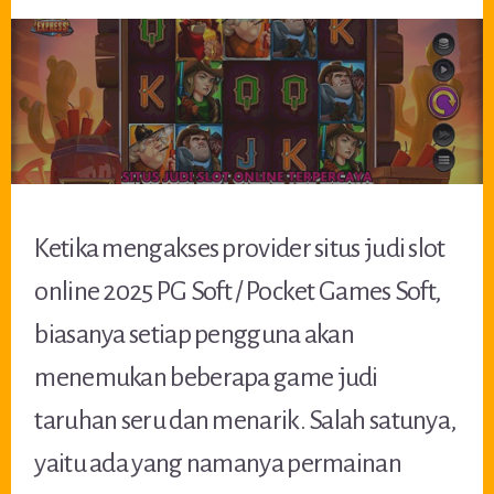
Ketika mengakses provider situs judi slot
online 2025 PG Soft / Pocket Games Soft,
biasanya setiap pengguna akan
menemukan beberapa game judi
taruhan seru dan menarik. Salah satunya,
yaitu ada yang namanya permainan