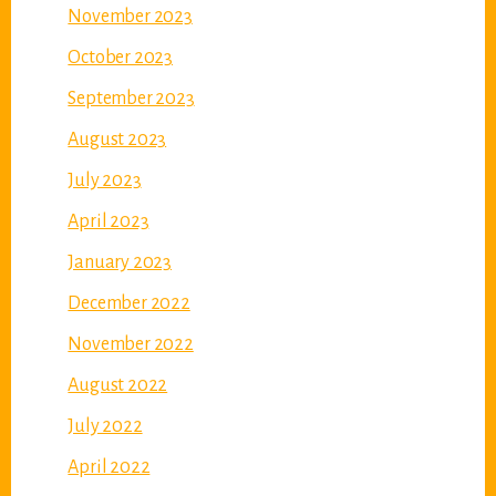
November 2023
October 2023
September 2023
August 2023
July 2023
April 2023
January 2023
December 2022
November 2022
August 2022
July 2022
April 2022