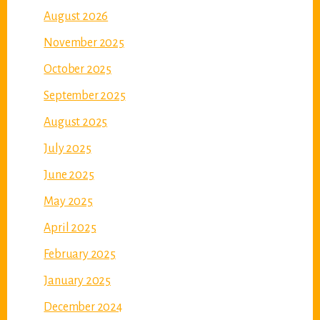
August 2026
November 2025
October 2025
September 2025
August 2025
July 2025
June 2025
May 2025
April 2025
February 2025
January 2025
December 2024